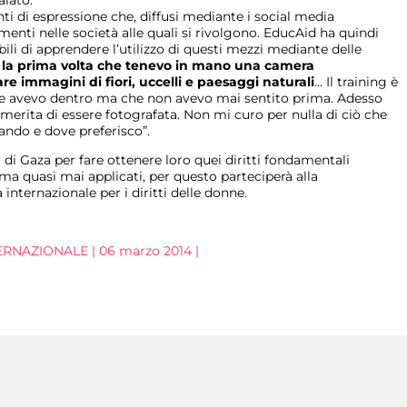
alato.
ti di espressione che, diffusi mediante i social media
nti nelle società alle quali si rivolgono. EducAid ha quindi
bili di apprendere l’utilizzo di questi mezzi mediante delle
 la prima volta che tenevo in mano una camera
are immagini di fiori, uccelli e paesaggi naturali
… Il training è
 che avevo dentro ma che non avevo mai sentito prima. Adesso
erita di essere fotografata. Non mi curo per nulla di ciò che
uando e dove preferisco”.
 di Gaza per fare ottenere loro quei diritti fondamentali
 ma quasi mai applicati, per questo parteciperà alla
internazionale per i diritti delle donne.
NTERNAZIONALE | 06 marzo 2014 |