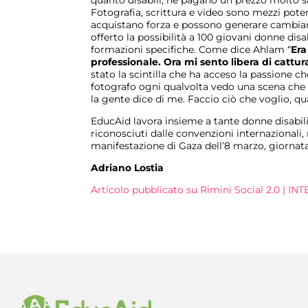
quanto disabili, ne pagano un prezzo molto s
Fotografia, scrittura e video sono mezzi poten
acquistano forza e possono generare cambiame
offerto la possibilità a 100 giovani donne disa
formazioni specifiche. Come dice Ahlam “
Era
professionale. Ora mi sento libera di cattur
stato la scintilla che ha acceso la passione
fotografo ogni qualvolta vedo una scena che m
la gente dice di me. Faccio ciò che voglio, q
EducAid lavora insieme a tante donne disabili
riconosciuti dalle convenzioni internazionali,
manifestazione di Gaza dell’8 marzo, giornata 
Adriano Lostia
Articolo pubblicato su Rimini Social 2.0 | I