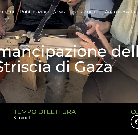
acciamo
Pubblicazioni
News
Lavora con noi
Area riservata
emancipazione de
Striscia di Gaza
TEMPO DI LETTURA
C
3 minuti