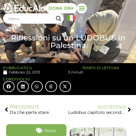
DONA ORA
Riflessioni su un LUDOBUS in
Palestina
PUBBLICATO IL
TEMPO DI LETTURA
Febbraio 22, 2013
3 minuti
CONDIVIDI SU
PRECEDENTE
SUCCESSIVO
Da che parte stare
Ludobus capitolo secondo: il gioco, la memoria
News