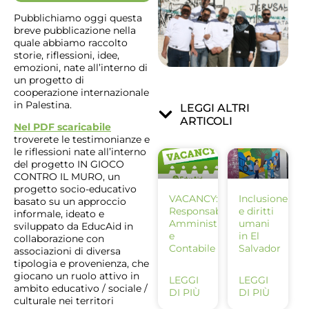
Pubblichiamo oggi questa
breve pubblicazione nella
quale abbiamo raccolto
storie, riflessioni, idee,
emozioni, nate all’interno di
un progetto di
cooperazione internazionale
in Palestina.
LEGGI ALTRI
ARTICOLI
Nel PDF scaricabile
troverete le testimonianze e
le riflessioni nate all’interno
del progetto IN GIOCO
CONTRO IL MURO, un
progetto socio-educativo
VACANCY:
Inclusione
basato su un approccio
Responsabile
e diritti
informale, ideato e
Amministrativo
umani
sviluppato da EducAid in
e
in El
collaborazione con
Contabile
Salvador
associazioni di diversa
tipologia e provenienza, che
giocano un ruolo attivo in
LEGGI
LEGGI
ambito educativo / sociale /
DI PIÙ
DI PIÙ
culturale nei territori