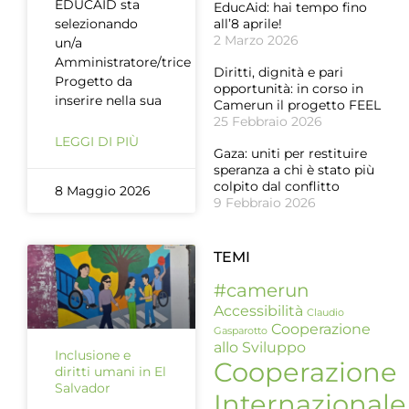
EDUCAID sta
EducAid: hai tempo fino
selezionando
all’8 aprile!
2 Marzo 2026
un/a
Amministratore/trice
Diritti, dignità e pari
Progetto da
opportunità: in corso in
inserire nella sua
Camerun il progetto FEEL
25 Febbraio 2026
LEGGI DI PIÙ
Gaza: uniti per restituire
speranza a chi è stato più
colpito dal conflitto
8 Maggio 2026
9 Febbraio 2026
TEMI
#camerun
Accessibilità
Claudio
Cooperazione
Gasparotto
allo Sviluppo
Inclusione e
Cooperazione
diritti umani in El
Salvador
Internazionale