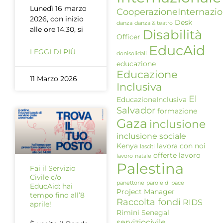
Lunedì 16 marzo
CooperazioneInternazio
2026, con inizio
Desk
danza
danza & teatro
alle ore 14.30, si
Disabilità
Officer
EducAid
LEGGI DI PIÙ
donisolidali
educazione
Educazione
11 Marzo 2026
Inclusiva
El
EducazioneInclusiva
Salvador
formazione
Gaza
inclusione
inclusione sociale
Kenya
lavora con noi
lasciti
offerte lavoro
lavoro
natale
Palestina
Fai il Servizio
Civile c/o
panettone
parole di pace
EducAid: hai
Project Manager
tempo fino all’8
Raccolta fondi
RIDS
aprile!
Rimini
Senegal
serviziocivile