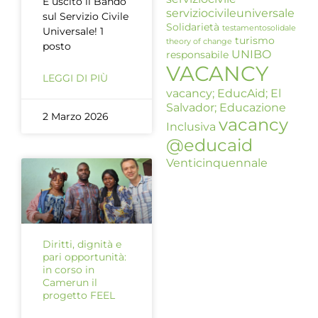
È uscito il Bando
serviziocivileuniversale
sul Servizio Civile
Solidarietà
testamentosolidale
Universale! 1
turismo
theory of change
posto
UNIBO
responsabile
VACANCY
LEGGI DI PIÙ
vacancy; EducAid; El
Salvador; Educazione
2 Marzo 2026
vacancy
Inclusiva
@educaid
Venticinquennale
Diritti, dignità e
pari opportunità:
in corso in
Camerun il
progetto FEEL