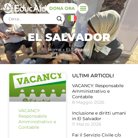
DONA ORA
EL SALVADOR
Home
»
El Salvador
ULTIMI ARTICOLI
VACANCY: Responsabile
Amministrativo e
Contabile
8 Maggio 2026
VACANCY:
Inclusione e diritti umani
Responsabile
in El Salvador
Amministrativo e
11 Marzo 2026
Contabile
Fai il Servizio Civile c/o