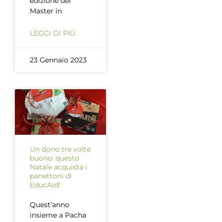
edizione del
Master in
LEGGI DI PIÙ
23 Gennaio 2023
Un dono tre volte
buono: questo
Natale acquista i
panettoni di
EducAid!
Quest’anno
insieme a Pacha