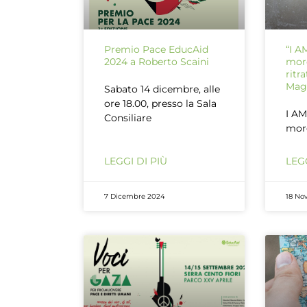
Premio Pace EducAid
“I 
2024 a Roberto Scaini
more
ritr
Mag
Sabato 14 dicembre, alle
ore 18.00, presso la Sala
I A
Consiliare
more
LEGGI DI PIÙ
LEGG
7 Dicembre 2024
18 No