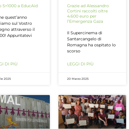
uo 5×1000 a EducAid
Grazie ad Alessandro
Cortini raccolti oltre
4.600 euro per
e quest’anno
l’Emergenza Gaza
iamo sul Vostro
egno attraverso il
Il Supercinema di
00! Appuntatevi
Santarcangelo di
Romagna ha ospitato lo
scorso
I DI PIÙ
LEGGI DI PIÙ
ile 2025
20 Marzo 2025