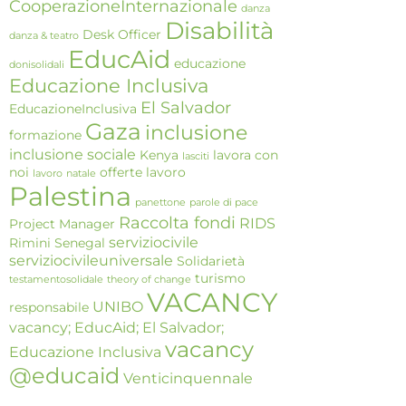
CooperazioneInternazionale
danza
Disabilità
Desk Officer
danza & teatro
EducAid
educazione
donisolidali
Educazione Inclusiva
El Salvador
EducazioneInclusiva
Gaza
inclusione
formazione
inclusione sociale
Kenya
lavora con
lasciti
noi
offerte lavoro
lavoro
natale
Palestina
panettone
parole di pace
Raccolta fondi
RIDS
Project Manager
serviziocivile
Rimini
Senegal
serviziocivileuniversale
Solidarietà
turismo
testamentosolidale
theory of change
VACANCY
UNIBO
responsabile
vacancy; EducAid; El Salvador;
vacancy
Educazione Inclusiva
@educaid
Venticinquennale