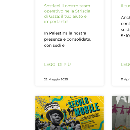
Sostieni il nostro team
Il t
operativo nella Striscia
di Gaza: il tuo aiuto è
Anch
importante!
cont
sost
In Palestina la nostra
5×10
presenza è consolidata,
con sedi e
LEGGI DI PIÙ
LEGG
22 Maggio 2025
11 Apr