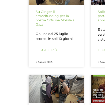
Su Ginger il
Soli
crowdfunding per la
part
nostra Officina Mobile a
anni
Gaza
È st
On line dal 25 luglio
sera
scorso, in soli 10 giorni
vist
LEGGI DI PIÙ
LEGG
5 Agosto 2025
5 Ago