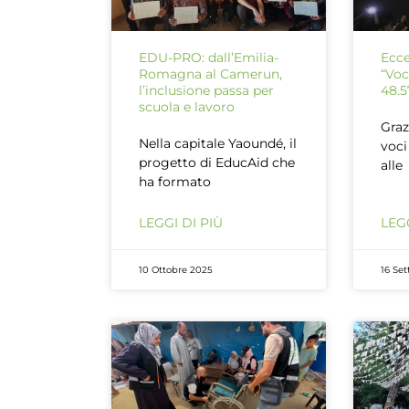
EDU-PRO: dall’Emilia-
Ecce
Romagna al Camerun,
“Voc
l’inclusione passa per
48.5
scuola e lavoro
Graz
Nella capitale Yaoundé, il
voci
progetto di EducAid che
alle
ha formato
LEGGI DI PIÙ
LEGG
10 Ottobre 2025
16 Se