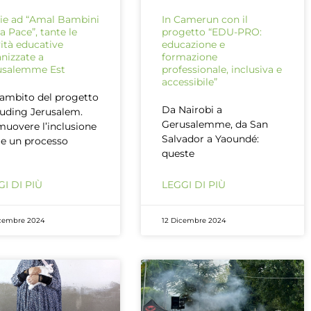
ie ad “Amal Bambini
In Camerun con il
la Pace”, tante le
progetto “EDU-PRO:
vità educative
educazione e
nizzate a
formazione
usalemme Est
professionale, inclusiva e
accessibile”
’ambito del progetto
Da Nairobi a
luding Jerusalem.
Gerusalemme, da San
uovere l’inclusione
Salvador a Yaoundé:
e un processo
queste
I DI PIÙ
LEGGI DI PIÙ
cembre 2024
12 Dicembre 2024