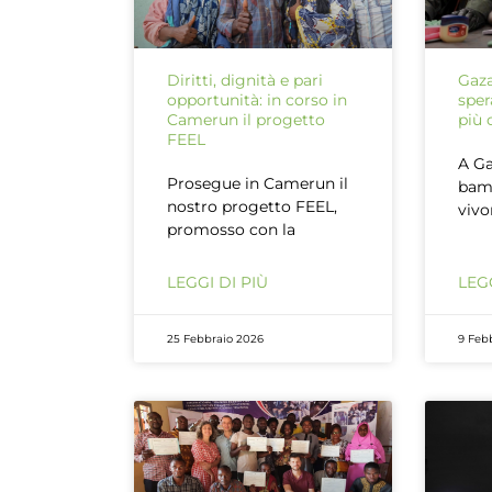
Diritti, dignità e pari
Gaza
opportunità: in corso in
sper
Camerun il progetto
più 
FEEL
A Ga
Prosegue in Camerun il
bam
nostro progetto FEEL,
vivo
promosso con la
LEGGI DI PIÙ
LEGG
25 Febbraio 2026
9 Feb