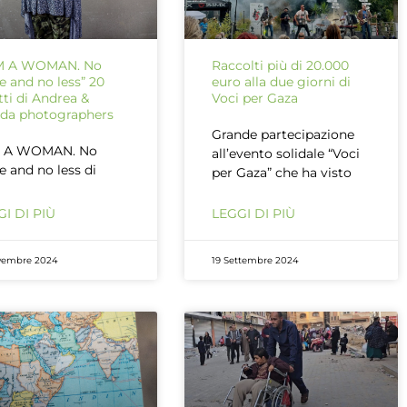
AM A WOMAN. No
Raccolti più di 20.000
 and no less” 20
euro alla due giorni di
atti di Andrea &
Voci per Gaza
da photographers
Grande partecipazione
M A WOMAN. No
all’evento solidale “Voci
 and no less di
per Gaza” che ha visto
I DI PIÙ
LEGGI DI PIÙ
vembre 2024
19 Settembre 2024