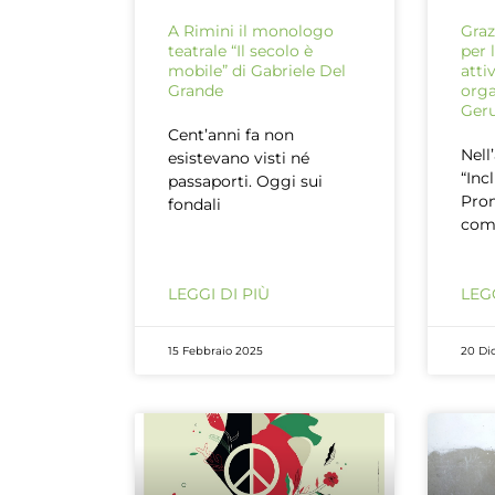
A Rimini il monologo
Graz
teatrale “Il secolo è
per 
mobile” di Gabriele Del
atti
Grande
orga
Ger
Cent’anni fa non
Nell
esistevano visti né
“Inc
passaporti. Oggi sui
Prom
fondali
com
LEGGI DI PIÙ
LEGG
15 Febbraio 2025
20 Di