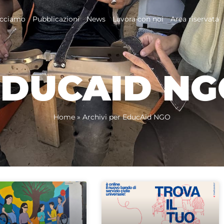
acciamo
Pubblicazioni
News
Lavora con noi
Area riservata
EDUCAID NG
Home
»
Archivi per EducAid NGO