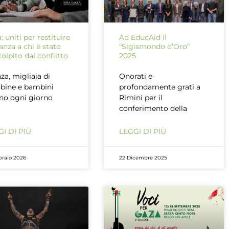
: uniti per restituire
Ad EducAid il
anza a chi è stato
“Sigismondo d’Oro”
colpito dal conflitto
2025
za, migliaia di
Onorati e
bine e bambini
profondamente grati a
no ogni giorno
Rimini per il
conferimento della
I DI PIÙ
LEGGI DI PIÙ
braio 2026
22 Dicembre 2025