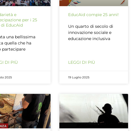
darietà e
EducAid compie 25 anni!
ecipazione per i 25
 di EducAid
Un quarto di secolo di
innovazione sociale e
ata una bellissima
educazione inclusiva
ta quella che ha
o partecipare
I DI PIÙ
LEGGI DI PIÙ
sto 2025
19 Luglio 2025