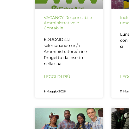
VACANCY: Responsabile
Incl
Amministrativo e
uman
Contabile
Lune
EDUCAID sta
con 
selezionando un/a
si
Amministratore/trice
Progetto da inserire
nella sua
LEGGI DI PIÙ
LEGG
8 Maggio 2026
11 Ma